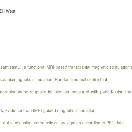
e ZH West
ant stimuli: a functional MRI-based transcranial magnetic stimulation 
scranialmagnetic stimulation. Randomisedmulticentre trial
 a norepinephrine-reuptake inhibitor as measured with paired-pulse tran
ork; evidence from fMRI-guided magnetic stimulation
pilot study using stereotaxic coil-navigation according to PET data