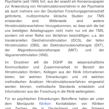
Psychiatrie (seit 1999) fort, aus der sowohl ein Konsensuspapier
zur Anwendung von Hirnstimulationsverfahren in der Psychiatrie
als auch mehrere von der Deutschen Forschungsgemeinschaft
geförderte, multizentrische klinische Studien zur TMS
entstanden sind. Mittlerweile sind weitere
Hirnstimulationsverfahren hinzugekommen, so dass sich die bei
uns beteiligten Arbeitsgruppen nicht mehr nur mit der TMS,
sondern mit einer Reihe von Verfahren beschäftigen, u.a. der
transkraniellen Gleichstromstimulation (tDCS), der tiefen
Hirnstimulation (DBS), der Elektrokonvulsionstherapie (EKT),
der Magnetkonvulsionstherapie (MKT) und der
Vagusnervstimulation (VNS).
Im Einzelnen will die DGHP die wissenschaftliche
Kommunikation und Zusammenarbeit im Bereich der
Hirnstimulation fördern, Kollegen aus der Klinik Informationen
bieten, bei welchen Erkrankungen und mit welchen
methodischen Ansätzen Hirnstimulationsverfahren eingesetzt
werden können, methodische Standards entwickeln und
Informationen aus der Forschung in die Klinik weitergeben.
Für an psychischen Erkrankungen Betroffene haben wir unter
dem Menüpunkt
K
linike
n
Kontaktdaten von Kliniken
und Zentren, die in Deutschland und der Schweiz