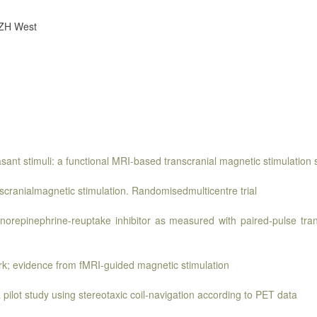
e ZH West
ant stimuli: a functional MRI-based transcranial magnetic stimulation 
scranialmagnetic stimulation. Randomisedmulticentre trial
 a norepinephrine-reuptake inhibitor as measured with paired-pulse tran
ork; evidence from fMRI-guided magnetic stimulation
pilot study using stereotaxic coil-navigation according to PET data